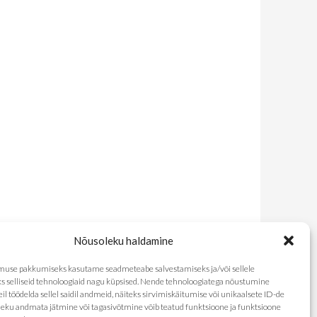
Nõusoleku haldamine
use pakkumiseks kasutame seadmeteabe salvestamiseks ja/või sellele
s selliseid tehnoloogiaid nagu küpsised. Nende tehnoloogiatega nõustumine
l töödelda sellel saidil andmeid, näiteks sirvimiskäitumise või unikaalsete ID-de
eku andmata jätmine või tagasivõtmine võib teatud funktsioone ja funktsioone