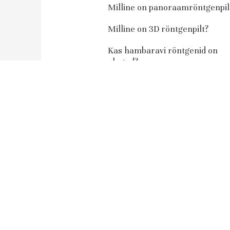
Milline on panoraamröntgenpil
Milline on 3D röntgenpilt?
Kas hambaravi röntgenid on
ohutud?
Kas teised kliinikud saavad saa
patsiente Kliinik 32
röntgenülesvõtteid tegema?
Soodustused
Veebibroneering
Tagasiside