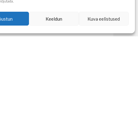
mõjutada.
õustun
Keeldun
Kuva eelistused