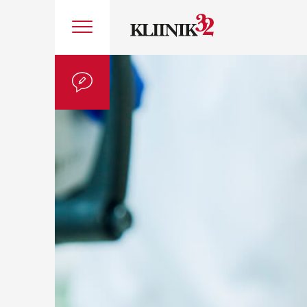
Tere!
Kas olete varem meie kliinikut k
Jah, olen
Ei, see on es