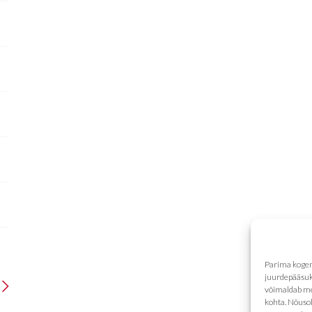
Parima kogem
juurdepääsuk
võimaldab mei
kohta. Nõusol