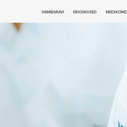
HAMBARAVI
ERIOSKUSED
MEESKOND
ülastanud?
imene kord